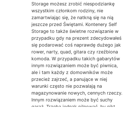
Storage możesz zrobić niespodziankę
wszystkim członkom rodziny, nie
zamartwiając się, że natkną się na nią
jeszcze przed Świętami. Kontenery Self
Storage to także świetne rozwiązanie w
przypadku gdy na prezent zdecydowałeś
się podarować coś naprawdę dużego jak
rower, narty, quad, gitara czy rzeźbiona
komoda. W przypadku takich gabarytów
innym rozwiązaniem może być piwnica,
ale i tam każdy z domowników może
przecież zajrzeć, a panujące w niej
warunki często nie pozwalają na
magazynowanie nowych, cennych rzeczy.
Innym rozwiązaniem może być suchy
garaż. Trzeba jednak pilnować, by nikt
akurat niczego stamtąd nie potrzebował.
Oczywiście możemy także poprosić o
pomoc w przechowaniu dużego prezentu